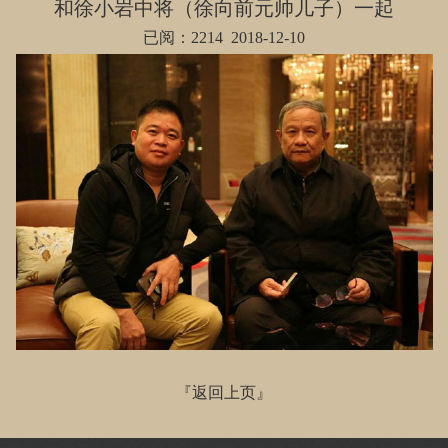
和徐小岩中将（徐向前元帅儿子）一起
已阅：2214 2018-12-10
『
返回上页
』